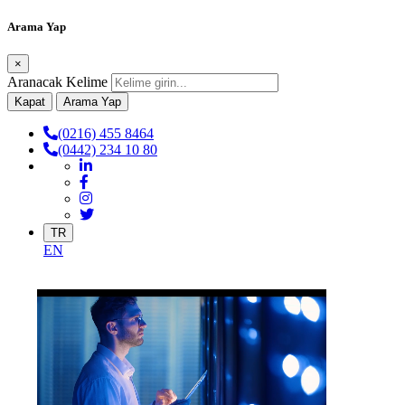
Arama Yap
×
Aranacak Kelime
Kapat
Arama Yap
(0216) 455 8464
(0442) 234 10 80
TR
EN