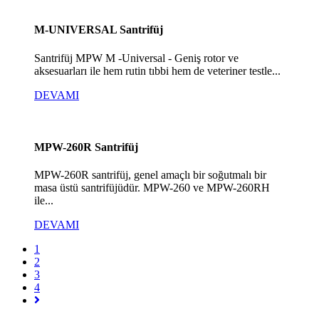
M-UNIVERSAL Santrifüj
Santrifüj MPW M -Universal - Geniş rotor ve
aksesuarları ile hem rutin tıbbi hem de veteriner testle...
DEVAMI
MPW-260R Santrifüj
MPW-260R santrifüj, genel amaçlı bir soğutmalı bir
masa üstü santrifüjüdür. MPW-260 ve MPW-260RH
ile...
DEVAMI
1
2
3
4