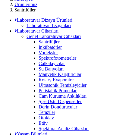
Ürünlerimiz
Santrifüjler
Laboratuvar Dizayn Ürünleri
Laboratuvar Tezgahları
Laboratuvar Cihazları
Genel Laboratuvar Cihazları
Santrifüjler
İnkübatörler
Vorteksler
Spektrofotometreler
Çalkalayıcılar
Su Banyoları
Manyetik Karıştırıcılar
Rotary Evaporator
Ultrasonik Temizleyiciler
Peristaltik Pompalar
Cam Kurutma Askılıkları
Şişe Üstü Dispenserler
Derin Dondurucular
Teraziler
Otoklav
Etüv
Spektural Analiz Cihazları
Yaşam Bilimleri