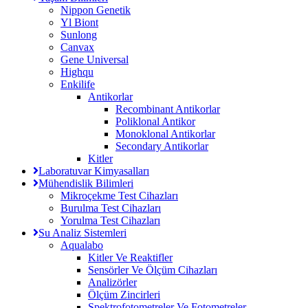
Nippon Genetik
Yl Biont
Sunlong
Canvax
Gene Universal
Highqu
Enkilife
Antikorlar
Recombinant Antikorlar
Poliklonal Antikor
Monoklonal Antikorlar
Secondary Antikorlar
Kitler
Laboratuvar Kimyasalları
Mühendislik Bilimleri
Mikroçekme Test Cihazları
Burulma Test Cihazları
Yorulma Test Cihazları
Su Analiz Sistemleri
Aqualabo
Kitler Ve Reaktifler
Sensörler Ve Ölçüm Cihazları
Analizörler
Ölçüm Zincirleri
Spektrofotometreler Ve Fotometreler