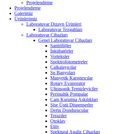
Projelendirme
Projelendirme
Galerimiz
Ürünlerimiz
Laboratuvar Dizayn Ürünleri
Laboratuvar Tezgahları
Laboratuvar Cihazları
Genel Laboratuvar Cihazları
Santrifüjler
İnkübatörler
Vorteksler
Spektrofotometreler
Çalkalayıcılar
Su Banyoları
Manyetik Karıştırıcılar
Rotary Evaporator
Ultrasonik Temizleyiciler
Peristaltik Pompalar
Cam Kurutma Askılıkları
Şişe Üstü Dispenserler
Derin Dondurucular
Teraziler
Otoklav
Etüv
Spektural Analiz Cihazları