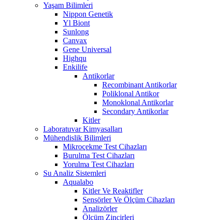
Yaşam Bilimleri
Nippon Genetik
Yl Biont
Sunlong
Canvax
Gene Universal
Highqu
Enkilife
Antikorlar
Recombinant Antikorlar
Poliklonal Antikor
Monoklonal Antikorlar
Secondary Antikorlar
Kitler
Laboratuvar Kimyasalları
Mühendislik Bilimleri
Mikroçekme Test Cihazları
Burulma Test Cihazları
Yorulma Test Cihazları
Su Analiz Sistemleri
Aqualabo
Kitler Ve Reaktifler
Sensörler Ve Ölçüm Cihazları
Analizörler
Ölçüm Zincirleri