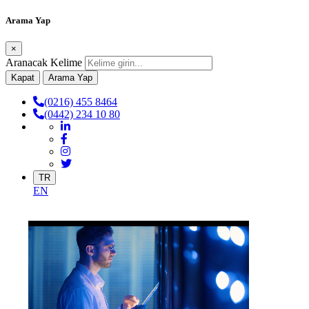
Arama Yap
×
Aranacak Kelime
Kapat
Arama Yap
(0216) 455 8464
(0442) 234 10 80
TR
EN