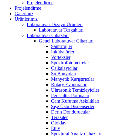
Projelendirme
Projelendirme
Galerimiz
Ürünlerimiz
Laboratuvar Dizayn Ürünleri
Laboratuvar Tezgahları
Laboratuvar Cihazları
Genel Laboratuvar Cihazları
Santrifüjler
İnkübatörler
Vorteksler
Spektrofotometreler
Çalkalayıcılar
Su Banyoları
Manyetik Karıştırıcılar
Rotary Evaporator
Ultrasonik Temizleyiciler
Peristaltik Pompalar
Cam Kurutma Askılıkları
Şişe Üstü Dispenserler
Derin Dondurucular
Teraziler
Otoklav
Etüv
Spektural Analiz Cihazları