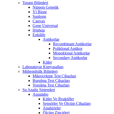
Yaşam Bilimleri
Nippon Genetik
Yl Biont
Sunlong
Canvax
Gene Universal
Highqu
Enkilife
Antikorlar
Recombinant Antikorlar
Poliklonal Antikor
Monoklonal Antikorlar
Secondary Antikorlar
Kitler
Laboratuvar Kimyasalları
Mühendislik Bilimleri
Mikroçekme Test Cihazları
Burulma Test Cihazları
Yorulma Test Cihazları
Su Analiz Sistemleri
Aqualabo
Kitler Ve Reaktifler
Sensörler Ve Ölçüm Cihazları
Analizörler
Ölçüm Zincirleri