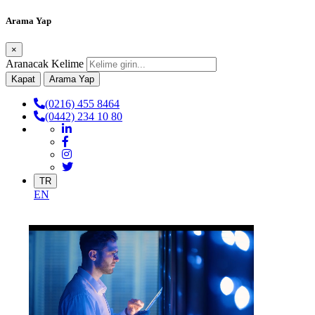
Arama Yap
×
Aranacak Kelime
Kapat
Arama Yap
(0216) 455 8464
(0442) 234 10 80
TR
EN