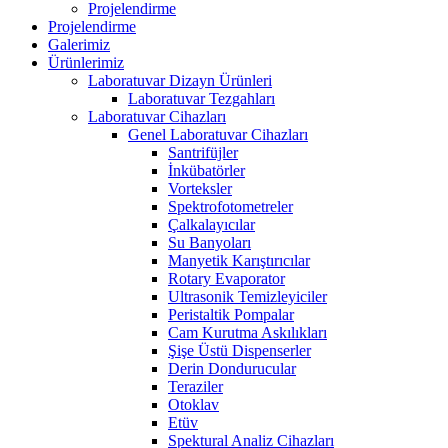
Projelendirme
Projelendirme
Galerimiz
Ürünlerimiz
Laboratuvar Dizayn Ürünleri
Laboratuvar Tezgahları
Laboratuvar Cihazları
Genel Laboratuvar Cihazları
Santrifüjler
İnkübatörler
Vorteksler
Spektrofotometreler
Çalkalayıcılar
Su Banyoları
Manyetik Karıştırıcılar
Rotary Evaporator
Ultrasonik Temizleyiciler
Peristaltik Pompalar
Cam Kurutma Askılıkları
Şişe Üstü Dispenserler
Derin Dondurucular
Teraziler
Otoklav
Etüv
Spektural Analiz Cihazları