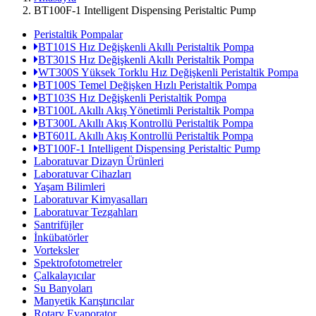
BT100F-1 Intelligent Dispensing Peristaltic Pump
Peristaltik Pompalar
BT101S Hız Değişkenli Akıllı Peristaltik Pompa
BT301S Hız Değişkenli Akıllı Peristaltik Pompa
WT300S Yüksek Torklu Hız Değişkenli Peristaltik Pompa
BT100S Temel Değişken Hızlı Peristaltik Pompa
BT103S Hız Değişkenli Peristaltik Pompa
BT100L Akıllı Akış Yönetimli Peristaltik Pompa
BT300L Akıllı Akış Kontrollü Peristaltik Pompa
BT601L Akıllı Akış Kontrollü Peristaltik Pompa
BT100F-1 Intelligent Dispensing Peristaltic Pump
Laboratuvar Dizayn Ürünleri
Laboratuvar Cihazları
Yaşam Bilimleri
Laboratuvar Kimyasalları
Laboratuvar Tezgahları
Santrifüjler
İnkübatörler
Vorteksler
Spektrofotometreler
Çalkalayıcılar
Su Banyoları
Manyetik Karıştırıcılar
Rotary Evaporator