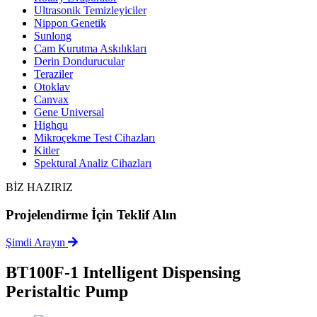
Ultrasonik Temizleyiciler
Nippon Genetik
Sunlong
Cam Kurutma Askılıkları
Derin Dondurucular
Teraziler
Otoklav
Canvax
Gene Universal
Highqu
Mikroçekme Test Cihazları
Kitler
Spektural Analiz Cihazları
BİZ HAZIRIZ
Projelendirme İçin Teklif Alın
Şimdi Arayın
BT100F-1 Intelligent Dispensing
Peristaltic Pump