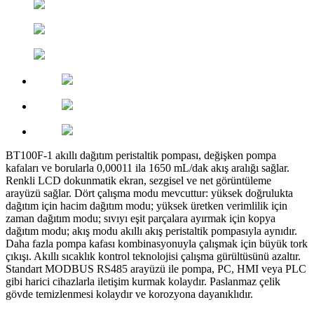
BT100F-1 akıllı dağıtım peristaltik pompası, değişken pompa
kafaları ve borularla 0,00011 ila 1650 mL/dak akış aralığı sağlar.
Renkli LCD dokunmatik ekran, sezgisel ve net görüntüleme
arayüzü sağlar. Dört çalışma modu mevcuttur: yüksek doğrulukta
dağıtım için hacim dağıtım modu; yüksek üretken verimlilik için
zaman dağıtım modu; sıvıyı eşit parçalara ayırmak için kopya
dağıtım modu; akış modu akıllı akış peristaltik pompasıyla aynıdır.
Daha fazla pompa kafası kombinasyonuyla çalışmak için büyük tork
çıkışı. Akıllı sıcaklık kontrol teknolojisi çalışma gürültüsünü azaltır.
Standart MODBUS RS485 arayüzü ile pompa, PC, HMI veya PLC
gibi harici cihazlarla iletişim kurmak kolaydır. Paslanmaz çelik
gövde temizlenmesi kolaydır ve korozyona dayanıklıdır.