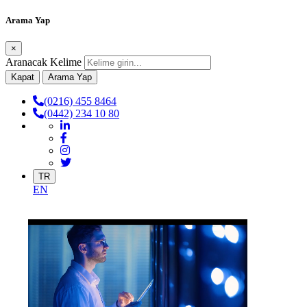
Arama Yap
×
Aranacak Kelime
Kapat
Arama Yap
(0216) 455 8464
(0442) 234 10 80
TR
EN