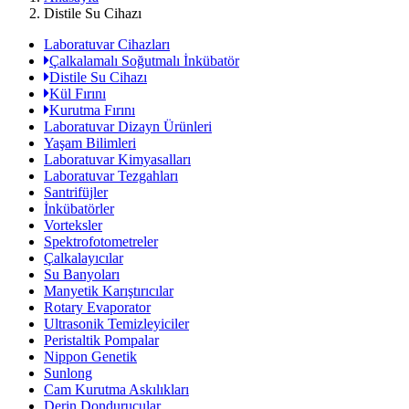
Distile Su Cihazı
Laboratuvar Cihazları
Çalkalamalı Soğutmalı İnkübatör
Distile Su Cihazı
Kül Fırını
Kurutma Fırını
Laboratuvar Dizayn Ürünleri
Yaşam Bilimleri
Laboratuvar Kimyasalları
Laboratuvar Tezgahları
Santrifüjler
İnkübatörler
Vorteksler
Spektrofotometreler
Çalkalayıcılar
Su Banyoları
Manyetik Karıştırıcılar
Rotary Evaporator
Ultrasonik Temizleyiciler
Peristaltik Pompalar
Nippon Genetik
Sunlong
Cam Kurutma Askılıkları
Derin Dondurucular