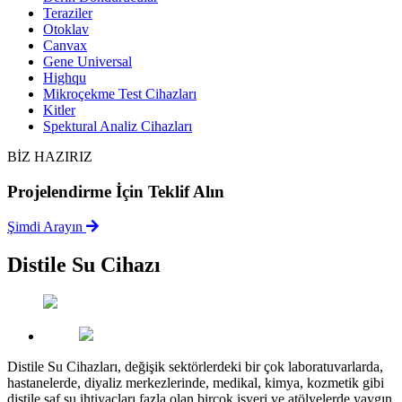
Teraziler
Otoklav
Canvax
Gene Universal
Highqu
Mikroçekme Test Cihazları
Kitler
Spektural Analiz Cihazları
BİZ HAZIRIZ
Projelendirme İçin Teklif Alın
Şimdi Arayın
Distile Su Cihazı
Distile Su Cihazları, değişik sektörlerdeki bir çok laboratuvarlarda,
hastanelerde, diyaliz merkezlerinde, medikal, kimya, kozmetik gibi
distile saf su ihtiyacları fazla olan birçok işyeri ve atölyelerde yaygın