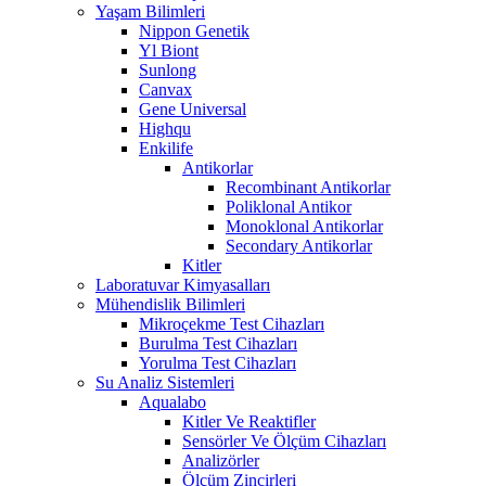
Yaşam Bilimleri
Nippon Genetik
Yl Biont
Sunlong
Canvax
Gene Universal
Highqu
Enkilife
Antikorlar
Recombinant Antikorlar
Poliklonal Antikor
Monoklonal Antikorlar
Secondary Antikorlar
Kitler
Laboratuvar Kimyasalları
Mühendislik Bilimleri
Mikroçekme Test Cihazları
Burulma Test Cihazları
Yorulma Test Cihazları
Su Analiz Sistemleri
Aqualabo
Kitler Ve Reaktifler
Sensörler Ve Ölçüm Cihazları
Analizörler
Ölçüm Zincirleri