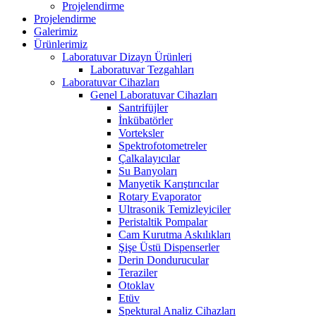
Projelendirme
Projelendirme
Galerimiz
Ürünlerimiz
Laboratuvar Dizayn Ürünleri
Laboratuvar Tezgahları
Laboratuvar Cihazları
Genel Laboratuvar Cihazları
Santrifüjler
İnkübatörler
Vorteksler
Spektrofotometreler
Çalkalayıcılar
Su Banyoları
Manyetik Karıştırıcılar
Rotary Evaporator
Ultrasonik Temizleyiciler
Peristaltik Pompalar
Cam Kurutma Askılıkları
Şişe Üstü Dispenserler
Derin Dondurucular
Teraziler
Otoklav
Etüv
Spektural Analiz Cihazları