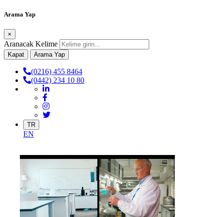
Arama Yap
×
Aranacak Kelime
Kapat
Arama Yap
(0216) 455 8464
(0442) 234 10 80
TR
EN