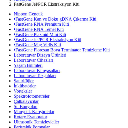
FastGene Jel/PCR Ekstraksiyon Kiti
Nippon Genetik
FastGene Kan ve Doku gDNA Çıkarma Kiti
FastGene RNA Premium Kiti
FastGene RNA Temel Kiti
FastGene Plazmid Mini Kiti
FastGene Jel/PCR Ekstraksiyon Kiti
FastGene Mag Virüs Kiti
FastGene Floresan Boya Terminator Temizleme Kiti
Laboratuvar Dizayn Ürünleri
Laboratuvar Cihazları
Yaşam Bilimleri
Laboratuvar Kimyasalları
Laboratuvar Tezgahları
Santrifüjler
İnkübatörler
Vorteksler
Spektrofotometreler
Çalkalayıcılar
Su Banyoları
Manyetik Karıştırıcılar
Rotary Evaporator
Ultrasonik Temizleyiciler
Peristaltik Pompalar