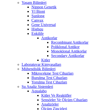
Yaşam Bilimleri
Nippon Genetik
Yl Biont
Sunlong
Canvax
Gene Universal
Highqu
Enkilife
Antikorlar
Recombinant Antikorlar
Poliklonal Antikor
Monoklonal Antikorlar
Secondary Antikorlar
Kitler
Laboratuvar Kimyasalları
Mühendislik Bilimleri
Mikroçekme Test Cihazları
Burulma Test Cihazları
Yorulma Test Cihazları
Su Analiz Sistemleri
Aqualabo
Kitler Ve Reaktifler
Sensörler Ve Ölçüm Cihazları
Analizörler
Ölçüm Zincirleri