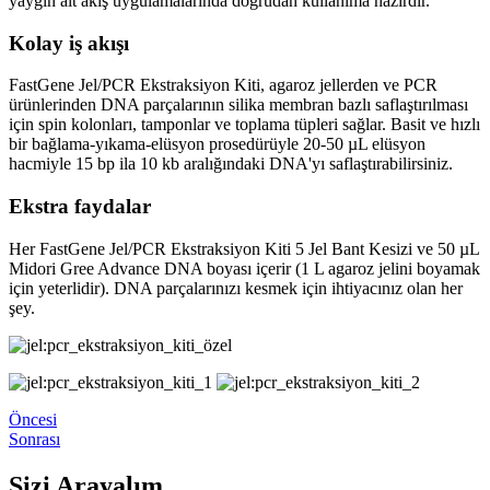
yaygın alt akış uygulamalarında doğrudan kullanıma hazırdır.
Kolay iş akışı
FastGene Jel/PCR Ekstraksiyon Kiti, agaroz jellerden ve PCR
ürünlerinden DNA parçalarının silika membran bazlı saflaştırılması
için spin kolonları, tamponlar ve toplama tüpleri sağlar. Basit ve hızlı
bir bağlama-yıkama-elüsyon prosedürüyle 20-50 µL elüsyon
hacmiyle 15 bp ila 10 kb aralığındaki DNA'yı saflaştırabilirsiniz.
Ekstra faydalar
Her FastGene Jel/PCR Ekstraksiyon Kiti 5 Jel Bant Kesizi ve 50 µL
Midori Gree Advance DNA boyası içerir (1 L agaroz jelini boyamak
için yeterlidir). DNA parçalarınızı kesmek için ihtiyacınız olan her
şey.
Öncesi
Sonrası
Sizi Arayalım