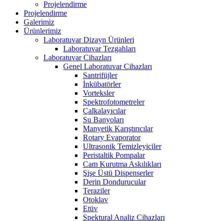
Projelendirme
Projelendirme
Galerimiz
Ürünlerimiz
Laboratuvar Dizayn Ürünleri
Laboratuvar Tezgahları
Laboratuvar Cihazları
Genel Laboratuvar Cihazları
Santrifüjler
İnkübatörler
Vorteksler
Spektrofotometreler
Çalkalayıcılar
Su Banyoları
Manyetik Karıştırıcılar
Rotary Evaporator
Ultrasonik Temizleyiciler
Peristaltik Pompalar
Cam Kurutma Askılıkları
Şişe Üstü Dispenserler
Derin Dondurucular
Teraziler
Otoklav
Etüv
Spektural Analiz Cihazları